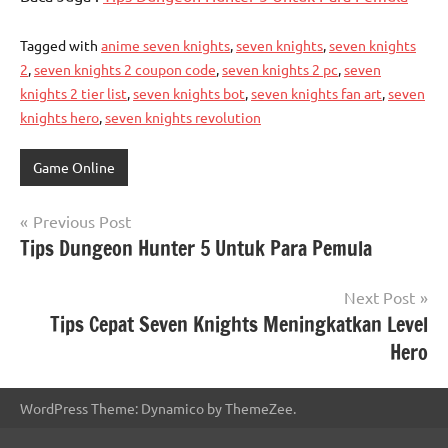
Tagged with
anime seven knights
,
seven knights
,
seven knights
2
,
seven knights 2 coupon code
,
seven knights 2 pc
,
seven
knights 2 tier list
,
seven knights bot
,
seven knights fan art
,
seven
knights hero
,
seven knights revolution
Game Online
Post
Previous Post
Tips Dungeon Hunter 5 Untuk Para Pemula
navigation
Next Post
Tips Cepat Seven Knights Meningkatkan Level
Hero
WordPress Theme: Dynamico by ThemeZee.