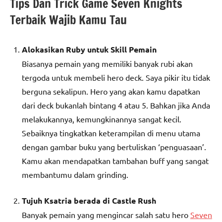
Tips Dan Trick Game Seven Knights
Terbaik Wajib Kamu Tau
Alokasikan Ruby untuk Skill Pemain
Biasanya pemain yang memiliki banyak rubi akan
tergoda untuk membeli hero deck. Saya pikir itu tidak
berguna sekalipun. Hero yang akan kamu dapatkan
dari deck bukanlah bintang 4 atau 5. Bahkan jika Anda
melakukannya, kemungkinannya sangat kecil.
Sebaiknya tingkatkan keterampilan di menu utama
dengan gambar buku yang bertuliskan ‘penguasaan’.
Kamu akan mendapatkan tambahan buff yang sangat
membantumu dalam grinding.
Tujuh Ksatria berada di Castle Rush
Banyak pemain yang mengincar salah satu hero
Seven