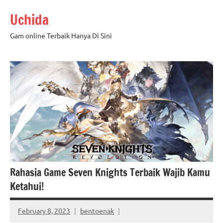
Skip
Uchida
to
content
Gam online Terbaik Hanya Di Sini
Rahasia Game Seven Knights Terbaik Wajib Kamu
Ketahui!
February 8, 2023
bentoenak