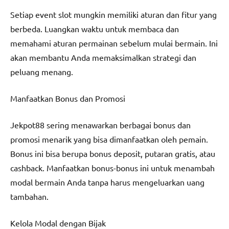
Setiap event slot mungkin memiliki aturan dan fitur yang
berbeda. Luangkan waktu untuk membaca dan
memahami aturan permainan sebelum mulai bermain. Ini
akan membantu Anda memaksimalkan strategi dan
peluang menang.
Manfaatkan Bonus dan Promosi
Jekpot88 sering menawarkan berbagai bonus dan
promosi menarik yang bisa dimanfaatkan oleh pemain.
Bonus ini bisa berupa bonus deposit, putaran gratis, atau
cashback. Manfaatkan bonus-bonus ini untuk menambah
modal bermain Anda tanpa harus mengeluarkan uang
tambahan.
Kelola Modal dengan Bijak