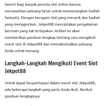
favorit bagi banyak pecinta slot online karena
menawarkan peluang besar untuk memenangkan hadiah
fantastis. Dengan beragam slot yang menarik dan hadiah
yang menggiurkan, Jekpot88 menciptakan pengalaman
bermain yang tak terlupakan. Artikel ini akan
memberikan panduan lengkap tentang cara mengikuti
event slot di Jekpot88 dan memaksimalkan peluang
Anda untuk menang.
Langkah-Langkah Mengikuti Event Slot
Jekpot88
Untuk dapat berpartisipasi dalam event slot Jekpot88,
ada beberapa langkah yang perlu Anda ikuti. Berikut
panduan lengkapnya: