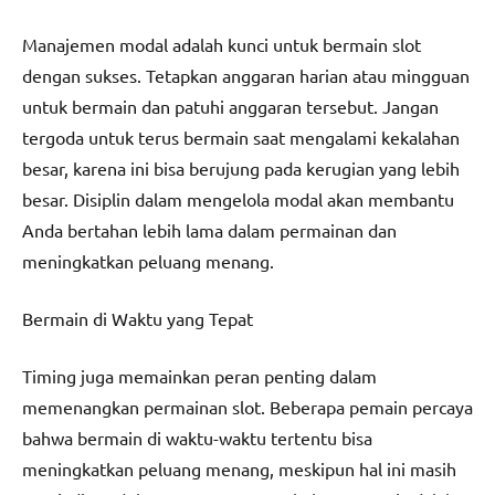
Manajemen modal adalah kunci untuk bermain slot
dengan sukses. Tetapkan anggaran harian atau mingguan
untuk bermain dan patuhi anggaran tersebut. Jangan
tergoda untuk terus bermain saat mengalami kekalahan
besar, karena ini bisa berujung pada kerugian yang lebih
besar. Disiplin dalam mengelola modal akan membantu
Anda bertahan lebih lama dalam permainan dan
meningkatkan peluang menang.
Bermain di Waktu yang Tepat
Timing juga memainkan peran penting dalam
memenangkan permainan slot. Beberapa pemain percaya
bahwa bermain di waktu-waktu tertentu bisa
meningkatkan peluang menang, meskipun hal ini masih