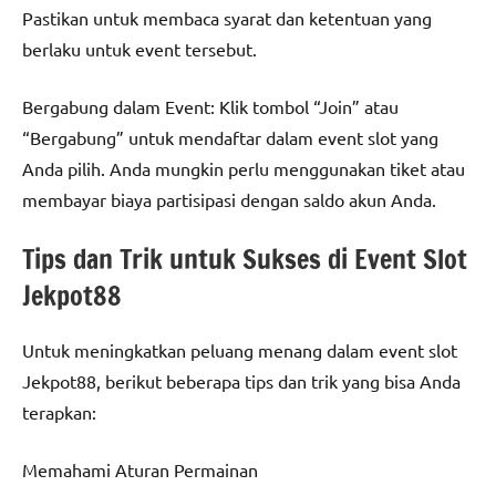
Pastikan untuk membaca syarat dan ketentuan yang
berlaku untuk event tersebut.
Bergabung dalam Event: Klik tombol “Join” atau
“Bergabung” untuk mendaftar dalam event slot yang
Anda pilih. Anda mungkin perlu menggunakan tiket atau
membayar biaya partisipasi dengan saldo akun Anda.
Tips dan Trik untuk Sukses di Event Slot
Jekpot88
Untuk meningkatkan peluang menang dalam event slot
Jekpot88, berikut beberapa tips dan trik yang bisa Anda
terapkan:
Memahami Aturan Permainan