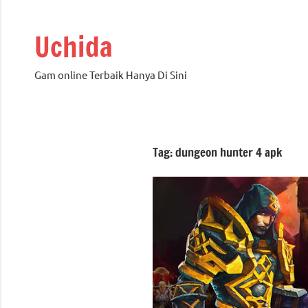
Skip
to
Uchida
content
Gam online Terbaik Hanya Di Sini
Tag:
dungeon hunter 4 apk